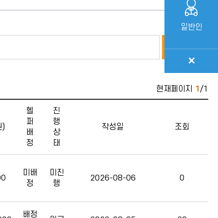
일반인
검색
✕
현재페이지
1
/1
명 , 설립별 , 급별 , 학교명 , 사업금액(원) , 헬퍼배정 , 진행
헬
진
퍼
행
)
작성일
조회
배
상
정
태
미배
미진
00
2026-08-06
0
정
행
배정