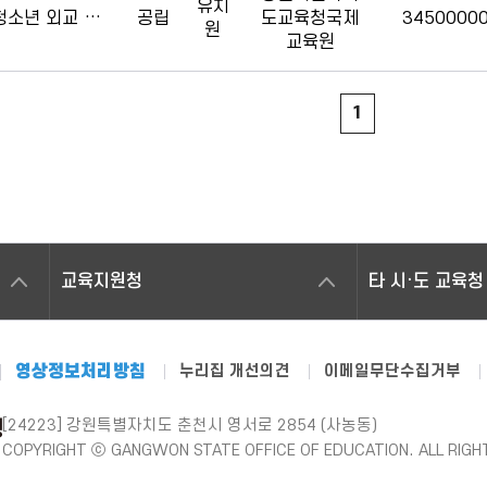
유치
공립
도교육청국제
3450000
원
역(국내+해외)
교육원
1
교육지원청
타 시·도 교육청
영상정보처리방침
누리집 개선의견
이메일무단수집거부
[24223] 강원특별자치도 춘천시 영서로 2854 (사농동)
COPYRIGHT ⓒ GANGWON STATE OFFICE OF EDUCATION. ALL RIGH