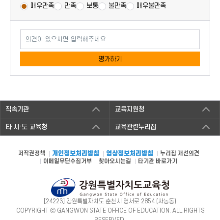
매우만족
만족
보통
불만족
매우불만족
의견이 있으시면 입력해주세요.
평가하기
직속기관
교육지원청
타 시·도 교육청
교육관련누리집
저작권정책
개인정보처리방침
영상정보처리방침
누리집 개선의견
이메일무단수집거부
찾아오시는길
타기관 바로가기
[24223] 강원특별자치도 춘천시 영서로 2854 (사농동)
COPYRIGHT ⓒ GANGWON STATE OFFICE OF EDUCATION. ALL RIGHTS