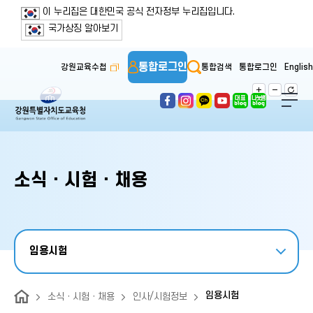
보조메뉴 바로가기
주메뉴 바로가기
본문 바로가기
푸터 바로가기
이 누리집은 대한민국 공식 전자정부 누리집입니다.
국가상징 알아보기
통합로그인
강원교육수첩
통합검색
통합로그인
English
소식ㆍ시험ㆍ채용
임용시험
임용시험
소식ㆍ시험ㆍ채용
인사/시험정보