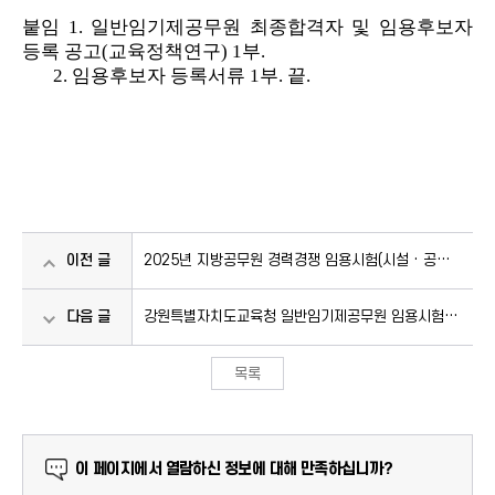
붙임
1.
일반임기제공무원 최종합격자 및 임용후보자
등록 공고
(교육정책연구)
1
부
.
2.
임용후보자 등록서류
1
부
.
끝
.
이전 글
2025년 지방공무원 경력경쟁 임용시험(시설 · 공업)
추가 합격자 결정 및 임용후보 등록 공고
다음 글
강원특별자치도교육청 일반임기제공무원 임용시험 최
종합격자 및 임용후보자 등록 공고(감사분야-6급)
목록
만족도 조사
이 페이지에서 열람하신 정보에 대해 만족하십니까?