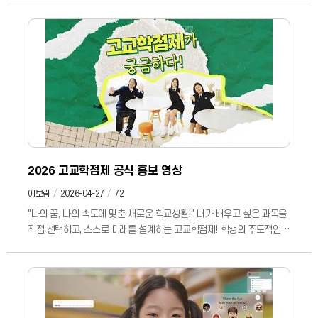
디지털 기기 사용 습관을 바꿔 디지털 탄소 발자국을 줄이기 위해,
강원특별자치도교육청이 2026 비워(B-war) 캠페인을 전개합니다!
기후 위기 대응, 결코 거창한 행동이 아닙니다. 일상의 작은 변화부터
시작해 볼까요? 💚 💬 여러분의 '비워 캠페인' 동참을 기다립니다! #
강원특별자치도교육청 #학까오TV #비워캠페인 #B_war #
디지털탄소다이어트 #탄소중립 #환경보호 #메일함비우기 #
기후위기대응 #친환경실천
2026 고교학점제 공식 홍보 영상
이보람
2026-04-27
72
"나의 꿈, 나의 속도에 맞춘 새로운 학교생활!" 내가 배우고 싶은 과목을
직접 선택하고, 스스로 미래를 설계하는 고교학점제! 학생의 주도적인
선택과 성장을 존중하는 학교, 고교학점제와 함께 만들어갑니다💛 ⬇️
강원특별자치도교육청 고교학점제 지원센터
https://hscredit.gwe.go.kr/