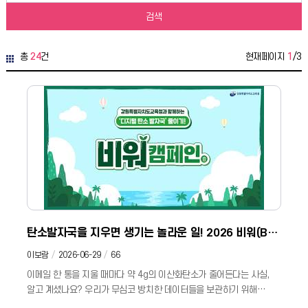
검색
총
24
건
현재페이지
1
/3
탄소발자국을 지우면 생기는 놀라운 일! 2026 비워(B-
war) 캠페인! 💜
이보람
2026-06-29
66
이메일 한 통을 지울 때마다 약 4g의 이산화탄소가 줄어든다는 사실,
알고 계셨나요? 우리가 무심코 방치한 데이터들을 보관하기 위해
데이터 센터에서는 매일 엄청난 전력을 소모하고 있습니다. 일상 속