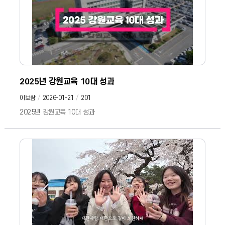
내립니다. 첨단 기술이 아이마다 배움의 속도를 맞춰주고 스스로 답을
찾아 자신만의 미래를 조각하고 어두운 마음을 보듬어 다시 일어설
용기를 줍니다. 가장 가까운 거리에서 학교가 가장 안전한 품이
되어주고 강원의 자연이 살아있는 교과서가 됩니다. 항상 강원의
아이들을 위해 더 나은 미래를 위해 끊임없이 고민하고 끝까지 함께
달려나가겠습니다 교육의 힘으로 강원의 미래를 엽니다. 교육이
피어나야, 강원이 피어납니다. 강원특별자치도교육청 #강원교육 #강원
#학교 #홍보영상
2025년 강원교육 10대 성과
이보람
2026-01-21
201
2025년 강원교육 10대 성과