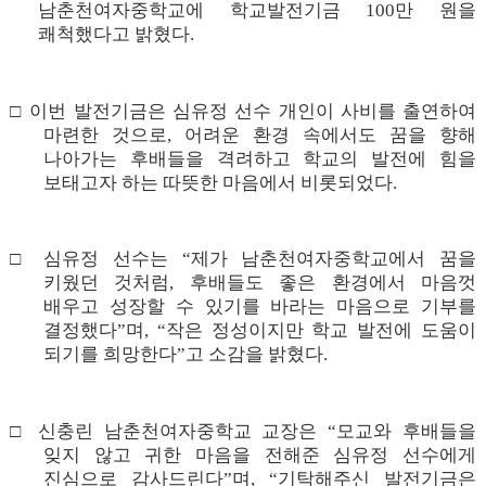
남춘천여자중학교에 학교발전기금
100
만 원을
쾌척했다고 밝혔다
.
□
이번 발전기금은 심유정 선수 개인이 사비를 출연하여
마련한 것으로
,
어려운 환경 속에서도 꿈을 향해
나아가는 후배들을 격려하고 학교의 발전에 힘을
보태고자 하는 따뜻한 마음에서 비롯되었다
.
□
심유정 선수는
“
제가 남춘천여자중학교에서 꿈을
키웠던 것처럼
,
후배들도 좋은 환경에서 마음껏
배우고 성장할 수 있기를 바라는 마음으로 기부를
결정했다
”
며
, “
작은 정성이지만 학교 발전에 도움이
되기를 희망한다
”
고 소감을 밝혔다
.
□
신충린 남춘천여자중학교 교장은
“
모교와 후배들을
잊지 않고 귀한 마음을 전해준 심유정 선수에게
진심으로 감사드린다
”
며
, “
기탁해주신 발전기금은