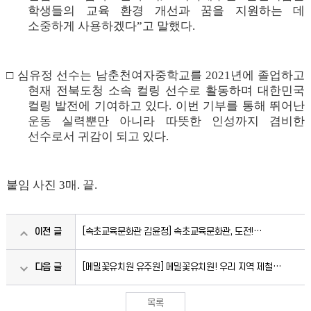
학생들의 교육 환경 개선과 꿈을 지원하는 데
소중하게 사용하겠다
”
고 말했다
.
□
심유정 선수는 남춘천여자중학교를
2021
년에 졸업하고
현재 전북도청 소속 컬링 선수로 활동하며 대한민국
컬링 발전에 기여하고 있다
.
이번 기부를 통해 뛰어난
운동 실력뿐만 아니라 따뜻한 인성까지 겸비한
선수로서 귀감이 되고 있다
.
붙임 사진
3
매
.
끝
.
이전 글
[속초교육문화관 김윤정] 속초교육문화관, 도전!
독서기록장‘나의 독서, 나의 문장’운영
다음 글
[메밀꽃유치원 유주원] 메밀꽃유치원! 우리 지역 제철
과일로 환경을 지키다
목록