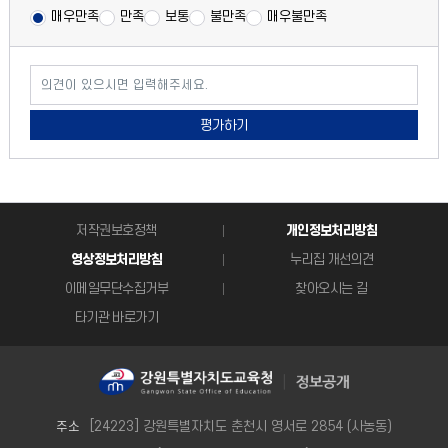
매우만족
만족
보통
불만족
매우불만족
의견이 있으시면 입력해주세요.
평가하기
저작권보호정책
개인정보처리방침
영상정보처리방침
누리집 개선의견
이메일무단수집거부
찾아오시는 길
타기관 바로가기
[24223] 강원특별자치도 춘천시 영서로 2854 (사농동)
주소