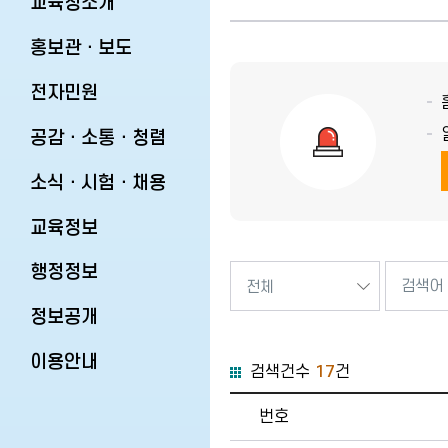
교육청소개
홍보관ㆍ보도
전자민원
공감ㆍ소통ㆍ청렴
소식ㆍ시험ㆍ채용
교육정보
행정정보
정보공개
이용안내
검색건수
17
건
이용안내-누리집 개선의견 게시
번호