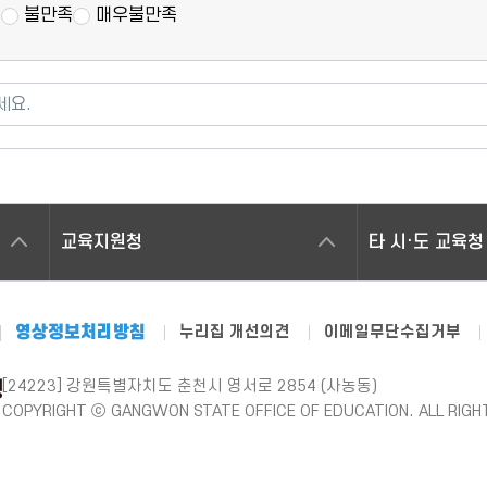
통
불만족
매우불만족
세요.
교육지원청
타 시·도 교육청
영상정보처리방침
누리집 개선의견
이메일무단수집거부
[24223] 강원특별자치도 춘천시 영서로 2854 (사농동)
COPYRIGHT ⓒ GANGWON STATE OFFICE OF EDUCATION. ALL RIGH