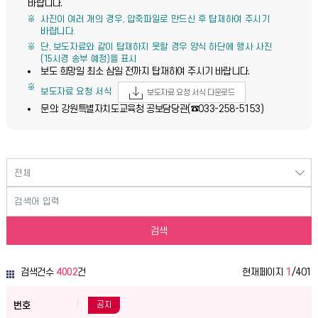
바랍니다.
사진이 여러 개의 경우, 압축파일로 만드신 후 탑재하여 주시기
바랍니다.
단, 보도자료와 같이 탑재하지 못할 경우 양식 하단에 행사 사진
(15시경 송부 예정)을 표시
보도 희망일 최소 삼일 전까지 탑재하여 주시기 바랍니다.
보도자료 요청 서식
보도자료 요청 서식 다운로드
문의: 강원특별자치도교육청 공보담당관(☎033-258-5153)
검색
검색건수
4002
건
현재페이지
1
/401
뉴스·소식·채용-보도자료 요청 게시판 목록
뉴스·소식·채용-보도자료 요청 게시판 목록으로
공지