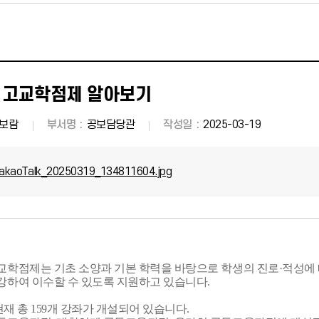
 고교학점제 알아보기
보람
부서명
공보담당관
작성일
2025-03-19
akaoTalk_20250319_134811604.jpg
교학점제는 기초 소양과 기본 학력을 바탕으로 학생의 진로·적성에
강하여 이수할 수 있도록 지원하고 있습니다.
 현재 총 159개 강좌가 개설되어 있습니다.