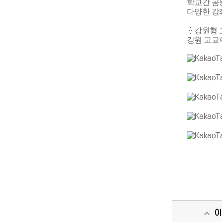
학교간 공
다양한 강
💧강원형
강원 고교
이