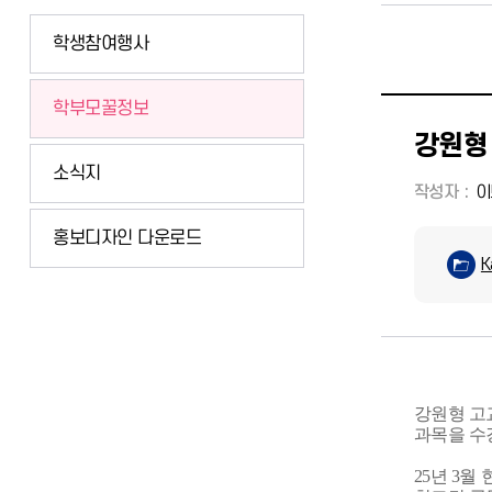
왼쪽메뉴
학생참여행사
학부모꿀정보
강원형
소식지
작성자
이
홍보디자인 다운로드
K
강원형 고
과목을 수
25년 3월