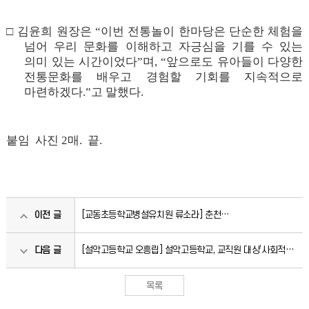
□
김윤희 원장은
“
이번 전통놀이 한마당은 단순한 체험을
넘어 우리 문화를 이해하고 자긍심을 기를 수 있는
의미 있는 시간이었다
”
며
, “
앞으로도 유아들이 다양한
전통문화를 배우고 경험할 기회를 지속적으로
마련하겠다
.”
고 말했다
.
붙임 사진 2매. 끝.
이전 글
[교동초등학교병설유치원 류소라] 춘천
교동초병설유치원,‘놀이로 동거동락!’유·초 이음교육
다음 글
[설악고등학교 오흥립] 설악고등학교, 교직원 대상‘사회적
장애인식개선교육’실시
목록