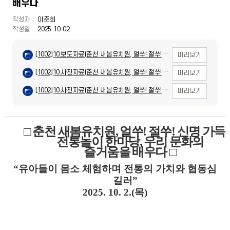
배우다
작성자
이춘희
작성일
2025-10-02
[1002]10.보도자료(춘천 새봄유치원, 얼쑤! 절쑤!
미리보기
신명가득 전통놀이 한마당).hwpx
[1002]10.사진자료(춘천 새봄유치원, 얼쑤! 절쑤!
미리보기
신명가득 전통놀이 한마당)(1).jpg
[1002]10.사진자료(춘천 새봄유치원, 얼쑤! 절쑤!
미리보기
신명가득 전통놀이 한마당)(2).jpg
□
춘천 새봄유치원
,
얼쑤
!
절쑤
!
신명 가득
전통놀이 한마당
,
우리 문화의
즐거움을 배우다
□
“
유아들이 몸소 체험하며 전통의 가치와 협동심
길러
”
2025. 10. 2.(목)