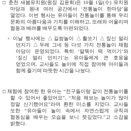
□
춘천 새봄유치원
(
원장 김윤희
)
은
10
월
1
일
(
수
)
유치원
마당과 원내 여러 공간에서
‘
전통놀이 한마당
’
을
열었다
.
이번 행사는 유아들이 전통놀이를 통해 우리
문화의 아름다움과 가치를 이해하고
,
또래와 어울리며
협동과 배려를 배우도록 마련되었다
.
◦
이날 행사에는
△
길쌈놀이
△
활쏘기
△
짚신 멀리
던지기
△
두레 그네 등 다섯 가지 전통놀이 체험
마당이 운영되었다
.
특히
‘
말뚝이 떡 먹이기
’
와
‘
짚신 멀리 던지기
’
는 유아들에게 큰 호응을
얻었으며
,
교사들도 놀이에 직접 참여해 아이들과
함께 즐기며 따뜻한 시간을 나눴다
.
□
체험에 참여한 한 유아는
“
친구들이랑 같이 전통놀이를
할 수 있어서 좋았어요
”, “
처음 해보는 놀이가 많아
정말 신기했어요
”
라며 환한 미소를 지었다
.
교사들
또한
“
유아들이 놀이 속에서 자연스럽게 규칙과
협동심을 배우는 모습을 보니 뜻깊었다
.”
고 소감을
밝혔다
.