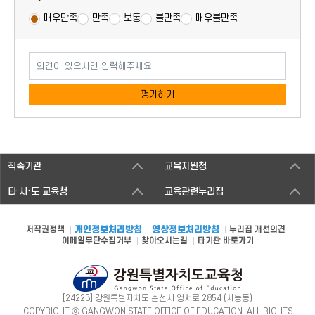
매우만족
만족
보통
불만족
매우불만족
의견이 있으시면 입력해주세요.
평가하기
직속기관
교육지원청
타 시·도 교육청
교육관련누리집
저작권정책
개인정보처리방침
영상정보처리방침
누리집 개선의견
이메일무단수집거부
찾아오시는길
타기관 바로가기
[24223] 강원특별자치도 춘천시 영서로 2854 (사농동)
COPYRIGHT ⓒ GANGWON STATE OFFICE OF EDUCATION. ALL RIGHTS