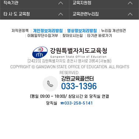
직속기관
교육지원청
타 시·도 교육청
교육관련누리집
저작권정책
개인정보처리방침
영상정보처리방침
누리집 개선의견
이메일무단수집거부
찾아오시는길
타기관 바로가기
[24223] 강원특별자치도 춘천시 영서로 2854 (사농동)
COPYRIGHT ⓒ GANGWON STATE OFFICE OF EDUCATION. ALL RIGHTS
RESERVED.
강원교육콜센터
033-1396
(평일 09:00 ~ 18:00)/ 상담시간 외 당직실 연결
당직실
☎033-258-5141