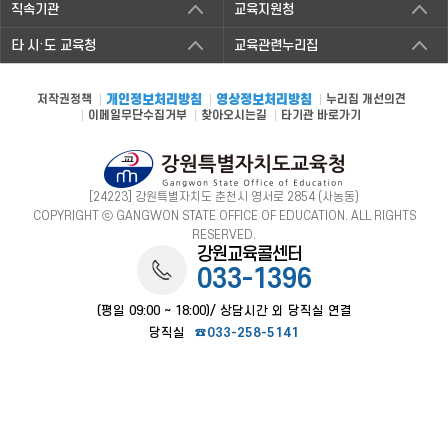
직속기관
교육지원청
타 시·도 교육청
교육관련누리집
저작권정책
개인정보처리방침
영상정보처리방침
누리집 개선의견
이메일무단수집거부
찾아오시는길
타기관 바로가기
[24223] 강원특별자치도 춘천시 영서로 2854 (사농동)
COPYRIGHT ⓒ GANGWON STATE OFFICE OF EDUCATION. ALL RIGHTS
RESERVED.
강원교육콜센터
033-1396
(평일 09:00 ~ 18:00)/ 상담시간 외 당직실 연결
당직실
☎033-258-5141