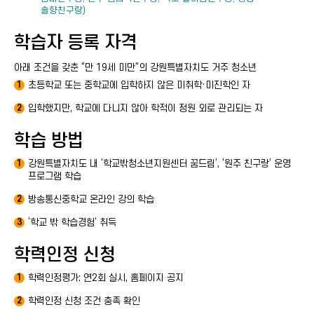
솔향친구랑)
학습자 등록 자격
아래 조건을 갖춘 “만 19세 미만”의 강원특별자치도 거주 청소년
초등학교 또는 중학교에 입학하지 않은 미취학·미진학인 자
1
입학했지만, 학교에 다니지 않아 학적이 정원 외로 관리되는 자
2
학습 방법
강원특별자치도 내 ‘학교밖청소년지원센터 꿈드림’, ‘원주 친구랑’ 운영
1
프로그램 학습
방송통신중학교 온라인 강의 학습
2
‘학교 밖 학습경험’ 취득
3
학력인정 신청
학력인정평가: 연2회 실시, 홈페이지 공지
1
학력인정 신청 조건 충족 확인
2