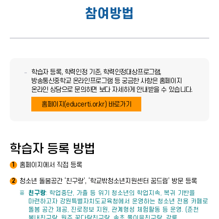
참여방법
학습자 등록, 학력인정 기준, 학력인정대상프로그램,
방송통신중학교 온라인프로그램 등 궁금한 사항은 홈페이지
온라인 상담으로 문의하면 보다 자세하게 안내받을 수 있습니다.
홈페이지(educerti.or.kr) 바로가기
학습자 등록 방법
홈페이지에서 직접 등록
1
청소년 돌봄공간 ‘친구랑’, ‘학교밖청소년지원센터 꿈드림’ 방문 등록
2
친구랑
: 학업중단, 가출 등 위기 청소년의 학업지속, 복귀 기반을
마련하고자 강원특별자치도교육청에서 운영하는 청소년 전용 카페로
돌봄 공간 제공, 진로정보 지원, 관계형성 체험활동 등 운영. (춘천
봄내친구랑, 원주 꿈다락친구랑, 속초 풀이음친구랑, 강릉