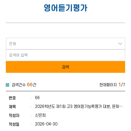
영어듣기평가
검색
66
1
검색건수
건
현재페이지
/7
교육정보-사업별게시판-영어듣기평가 게시판 목록
교육정보-사업별게시판-영어듣기
66
2026학년도 제1회 고3 영어듣기능력평가 대본, 문제지,
정답표
신은희
2026-04-30