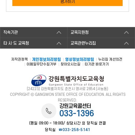
평가하기
직속기관
교육지원청
타 시·도 교육청
교육관련누리집
저작권정책
개인정보처리방침
영상정보처리방침
누리집 개선의견
이메일무단수집거부
찾아오시는길
타기관 바로가기
[24223] 강원특별자치도 춘천시 영서로 2854 (사농동)
COPYRIGHT ⓒ GANGWON STATE OFFICE OF EDUCATION. ALL RIGHTS
RESERVED.
강원교육콜센터
033-1396
(평일 09:00 ~ 18:00)/ 상담시간 외 당직실 연결
당직실
☎033-258-5141