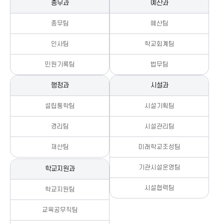
총무과
예산과
총무팀
예산팀
인사팀
학교회계팀
민원기록팀
법무팀
행정과
시설과
설립통학팀
시설기획팀
경리팀
시설관리팀
재산팀
미래학교조성팀
기관시설운영팀
학교지원과
시설협력팀
학교지원팀
교육공무직팀