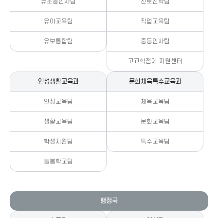
유초등인사팀
진로진학팀
유아교육팀
직업교육팀
유보통합팀
중등인사팀
고교학점제 지원센터
인성생활교육과
문화체육특수교육과
인성교육팀
체육교육팀
생활교육팀
문화교육팀
학생지원팀
특수교육팀
늘봄학교팀
행정국