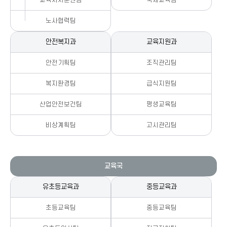
노사협력팀
안전복지과
교육지원과
안전기획팀
조직관리팀
복지환경팀
급식지원팀
산업안전보건팀
평생교육팀
비상계획팀
고시관리팀
교육국
유초등교육과
중등교육과
초등교육팀
중등교육팀