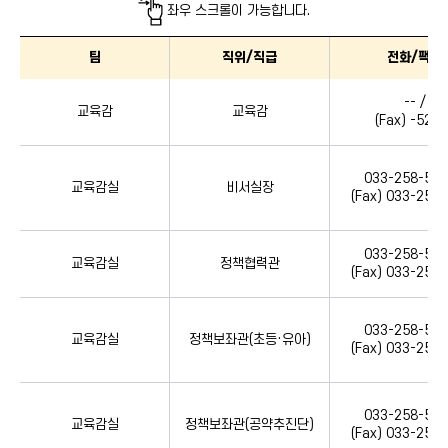
업무분장 내용시작
좌우 스크롤이 가능합니다.
조직 목록 : 담당, 직위/직급, 전화/팩스, 업무내용, 사무실위치를 안내합니다.
팀
직위/직급
전화/팩스
-- /
교육감
교육감
(Fax) -5250
033-258-520
교육감실
비서실장
(Fax) 033-258
033-258-520
교육감실
정책협력관
(Fax) 033-258
033-258-520
교육감실
정책보좌관(초등·유아)
(Fax) 033-258
033-258-520
교육감실
정책보좌관(공약추진단)
(Fax) 033-258