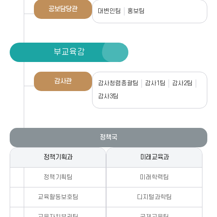
공보담당관
대변인팀
홍보팀
부교육감
감사관
감사청렴총괄팀
감사1팀
감사2팀
감사3팀
정책국
정책기획과
미래교육과
정책기획팀
미래학력팀
교육활동보호팀
디지털과학팀
교육자치분권팀
국제교육팀