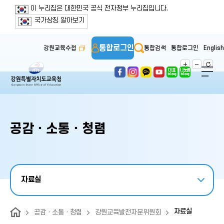
보조메뉴 바로가기
주메뉴 바로가기
본문 바로가기
푸터 바로가기
이 누리집은 대한민국 공식 전자정부 누리집입니다.
국가상징 알아보기
통합로그인
강원교육수첩
통합검색
통합로그인
English
공감ㆍ소통ㆍ청렴
자료실
자료실
공감ㆍ소통ㆍ청렴
강원교육발전자문위원회