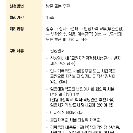
신청방법
방문 또는 우편
처리기간
15일
처리과정
접수 → 심사 →결재 → 인정자격 교부(부관설정)
→ 부관(연수, 임용, 계속근무) 이행 → 부관삭제
또는 부관 미 이행 시 취소
구비서류
검정원서
신상명세서(「교원자격검정령시행규칙」 별지
제7호의2 참조)
인사기록카드 사본(공무원 또는 사립학교
교원으로 재직하고 있거나 재직한 경력이
있는 경우)
임용예정학교의 법인이사회 회의록 사본
(법인일 경우) 1부
(임용예정학교, 학식·덕망관련 추천사유,
임용시기가 반드시 명시되어 있어야 함)
이사장 임용예정각서
교원자격증 사본(최상위 자격증)
경력증명서(용도 : 교(원)장자격인정 신청용,
사립학교는 임용권자인 학교법인 이사장