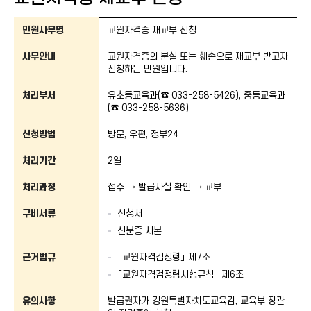
교원자격증 재교부 신청 : 민원사무명, 사무안내, 처리부서, 신청방법, 처리기간,
민원사무명
교원자격증 재교부 신청
사무안내
교원자격증의 분실 또는 훼손으로 재교부 받고자
신청하는 민원입니다.
처리부서
유초등교육과(☎ 033-258-5426), 중등교육과
(☎ 033-258-5636)
신청방법
방문, 우편, 정부24
처리기간
2일
처리과정
접수 → 발급사실 확인 → 교부
구비서류
신청서
신분증 사본
근거법규
「교원자격검정령」 제7조
「교원자격검정령시행규칙」 제6조
유의사항
발급권자가 강원특별자치도교육감, 교육부 장관