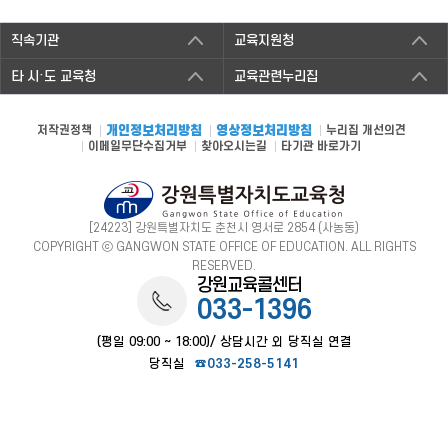
직속기관
교육지원청
타 시·도 교육청
교육관련누리집
저작권정책
개인정보처리방침
영상정보처리방침
누리집 개선의견
이메일무단수집거부
찾아오시는길
타기관 바로가기
[24223] 강원특별자치도 춘천시 영서로 2854 (사농동)
COPYRIGHT ⓒ GANGWON STATE OFFICE OF EDUCATION. ALL RIGHTS
RESERVED.
강원교육콜센터
033-1396
(평일 09:00 ~ 18:00)/ 상담시간 외 당직실 연결
당직실
☎033-258-5141