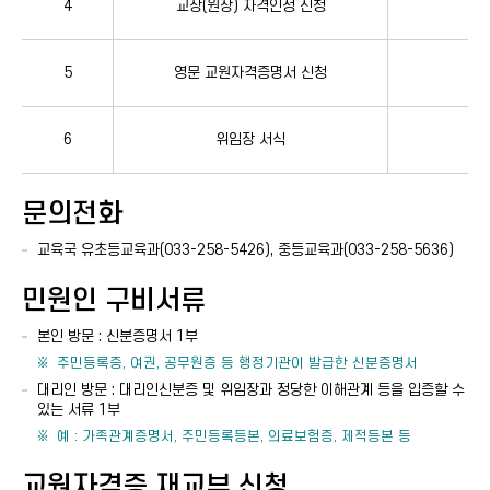
4
교장(원장) 자격인정 신청
0원
5
영문 교원자격증명서 신청
0원
6
위임장 서식
문의전화
교육국 유초등교육과(033-258-5426), 중등교육과(033-258-5636)
민원인 구비서류
본인 방문 : 신분증명서 1부
주민등록증, 여권, 공무원증 등 행정기관이 발급한 신분증명서
대리인 방문 : 대리인신분증 및 위임장과 정당한 이해관계 등을 입증할 수
있는 서류 1부
예 : 가족관계증명서, 주민등록등본, 의료보험증, 제적등본 등
교원자격증 재교부 신청