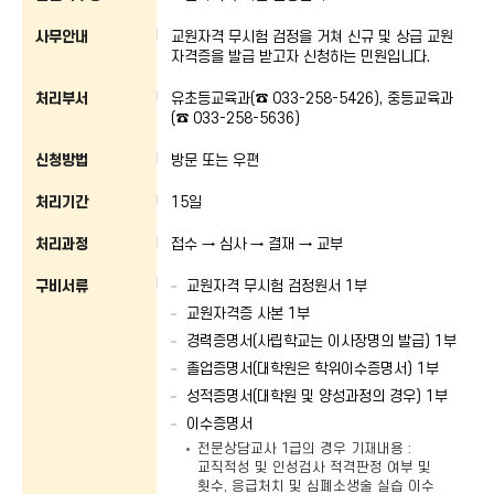
사무안내
교원자격 무시험 검정을 거쳐 신규 및 상급 교원
자격증을 발급 받고자 신청하는 민원입니다.
처리부서
유초등교육과(☎ 033-258-5426), 중등교육과
(☎ 033-258-5636)
신청방법
방문 또는 우편
처리기간
15일
처리과정
접수 → 심사 → 결재 → 교부
구비서류
교원자격 무시험 검정원서 1부
교원자격증 사본 1부
경력증명서(사립학교는 이사장명의 발급) 1부
졸업증명서(대학원은 학위이수증명서) 1부
성적증명서(대학원 및 양성과정의 경우) 1부
이수증명서
전문상담교사 1급의 경우 기재내용 :
교직적성 및 인성검사 적격판정 여부 및
횟수, 응급처치 및 심폐소생술 실습 이수