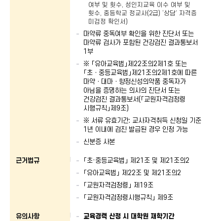
여부 및 횟수, 성인지교육 이수 여부 및
횟수, 중등학교 정교사(2급) ‘상담’ 자격증
미검정 확인서)
마약류 중독여부 확인을 위한 진단서 또는
마약류 검사가 포함된 건강검진 결과통보서
1부
※ 「유아교육법」제22조의2제1호 또는
「초ㆍ중등교육법」제21조의2제1호에 따른
마약ㆍ대마ㆍ향정신성의약품 중독자가
아님을 증명하는 의사의 진단서 또는
건강검진 결과통보서(「교원자격검정령
시행규칙」제9조)
※ 서류 유효기간: 교사자격취득 신청일 기준
1년 이내에 검진 발급된 경우 인정 가능
신분증 사본
근거법규
「초·중등교육법」 제21조 및 제21조의2
「유아교육법」 제22조 및 제21조의2
「교원자격검정령」 제19조
「교원자격검정령시행규칙」 제9조
유의사항
교육경력 산정 시 대학원 재학기간