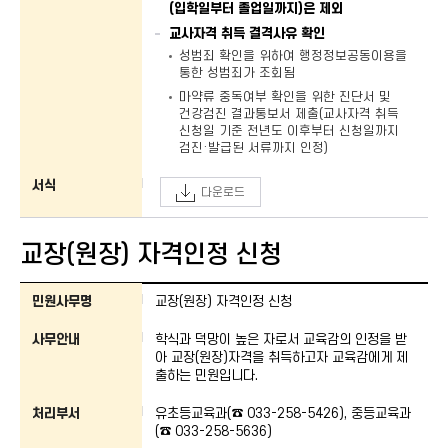
(입학일부터 졸업일까지)은 제외
교사자격 취득 결격사유 확인
성범죄 확인을 위하여 행정정보공동이용을
통한 성범죄가 조회됨
마약류 중독여부 확인을 위한 진단서 및
건강검진 결과통보서 제출(교사자격 취득
신청일 기준 전년도 이후부터 신청일까지
검진·발급된 서류까지 인정)
서식
다운로드
교장(원장) 자격인정 신청
교장(원장) 자격인정 신청 : 민원사무명, 사무안내, 처리부서, 신청방법, 처리기간
민원사무명
교장(원장) 자격인정 신청
사무안내
학식과 덕망이 높은 자로서 교육감의 인정을 받
아 교장(원장)자격을 취득하고자 교육감에게 제
출하는 민원입니다.
처리부서
유초등교육과(☎ 033-258-5426), 중등교육과
(☎ 033-258-5636)