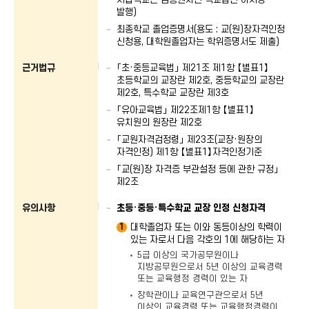
발행)
최종학교 졸업증명서(용도 : 교(원)장자격인정
신청용, 대학원졸업자는 학위증명서도 제출)
근거법규
「초·중등교육법」 제21조 제1항 【별표1】
초등학교의 교장란 제2호, 중등학교의 교장란
제2호, 특수학교 교장란 제3호
「유아교육법」 제22조제1항 【별표1】
유치원의 원장란 제2호
「교원자격검정령」 제23조(교장·원장의
자격인정) 제1항 【별표1】자격인정기준
「교(원)장 자격증 부관설정 등에 관한 규정」
제2조
유의사항
초등·중등·특수학교 교장 인정 신청자격
대학졸업자 또는 이와 동등이상의 학력이
1
있는 자로서 다음 각호의 1에 해당하는 자
5급 이상의 국가공무원이나
지방공무원으로서 5년 이상의 교육경력
또는 교육행정 경력이 있는 자
장학관이나 교육연구관으로서 5년
이상의 교육경력 또는 교육행정경력이