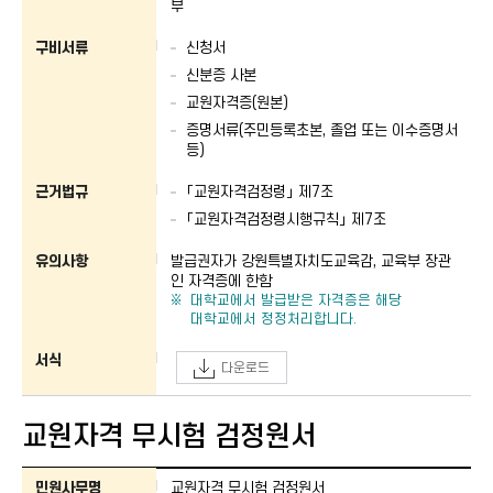
부
구비서류
신청서
신분증 사본
교원자격증(원본)
증명서류(주민등록초본, 졸업 또는 이수증명서
등)
근거법규
「교원자격검정령」 제7조
「교원자격검정령시행규칙」 제7조
유의사항
발급권자가 강원특별자치도교육감, 교육부 장관
인 자격증에 한함
대학교에서 발급받은 자격증은 해당
대학교에서 정정처리합니다.
서식
다운로드
교원자격 무시험 검정원서
교원자격 무시험 검정원서 : 민원사무명, 사무안내, 처리부서, 신청방법, 처리기간
민원사무명
교원자격 무시험 검정원서