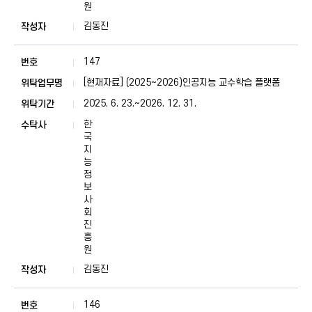
원
김동진
147
[현재자료] (2025~2026)인공지능 교수학습 플랫폼
2025. 6. 23.~2026. 12. 31.
한
국
지
능
정
보
사
회
진
흥
원
김동진
146