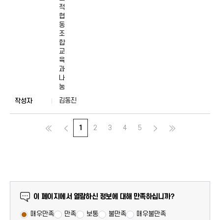
적
협
동
조
합
교
육
과
나
눔
김동진
1
2
3
4
5
만족도 조사
이 페이지에서 열람하신 정보에 대해 만족하십니까?
매우만족
만족
보통
불만족
매우불만족