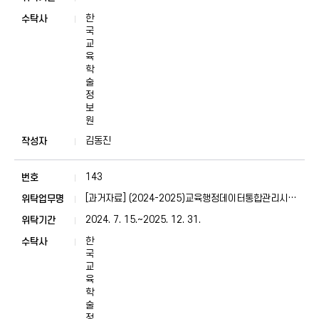
업
한
국
교
육
학
술
정
보
원
김동진
143
[과거자료] (2024-2025)교육행정데이터통합관리시스
템 유지관리
2024. 7. 15.~2025. 12. 31.
한
국
교
육
학
술
정