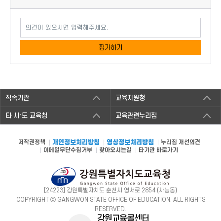
의견이 있으시면 입력해주세요.
평가하기
직속기관
교육지원청
타 시·도 교육청
교육관련누리집
저작권정책
개인정보처리방침
영상정보처리방침
누리집 개선의견
이메일무단수집거부
찾아오시는길
타기관 바로가기
[24223] 강원특별자치도 춘천시 영서로 2854 (사농동)
COPYRIGHT ⓒ GANGWON STATE OFFICE OF EDUCATION. ALL RIGHTS
RESERVED.
강원교육콜센터