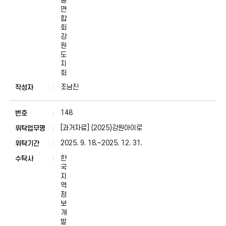
총
연
합
회
강
원
도
지
회
조남진
148
[과거자료] (2025)강원아이로
2025. 9. 18.~2025. 12. 31.
한
국
지
역
정
보
개
발