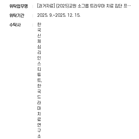
[과거자료] (2025)교원 소그릅 트라우마 치료 집단 프로
그램
2025. 9.~2025. 12. 15.
한
국
신
체
심
리
인
스
티
튜
트,
한
국
드
라
마
치
료
연
구
소