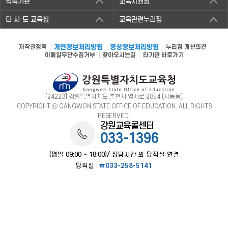
직속기관
교육지원청
타 시·도 교육청
교육관련누리집
저작권정책
개인정보처리방침
영상정보처리방침
누리집 개선의견
이메일무단수집거부
찾아오시는길
타기관 바로가기
[24223] 강원특별자치도 춘천시 영서로 2854 (사농동)
COPYRIGHT ⓒ GANGWON STATE OFFICE OF EDUCATION. ALL RIGHTS
RESERVED.
강원교육콜센터
033-1396
(평일 09:00 ~ 18:00)/ 상담시간 외 당직실 연결
당직실
☎033-258-5141