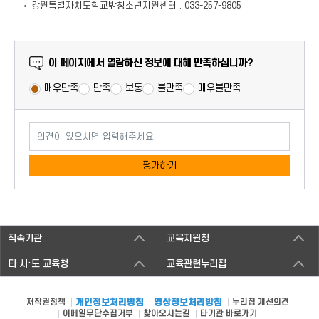
강원특별자치도학교밖청소년지원센터 : 033-257-9805
만족도 조사
이 페이지에서 열람하신 정보에 대해 만족하십니까?
매우만족
만족
보통
불만족
매우불만족
의견이 있으시면 입력해주세요.
평가하기
직속기관
교육지원청
타 시·도 교육청
교육관련누리집
저작권정책
개인정보처리방침
영상정보처리방침
누리집 개선의견
이메일무단수집거부
찾아오시는길
타기관 바로가기